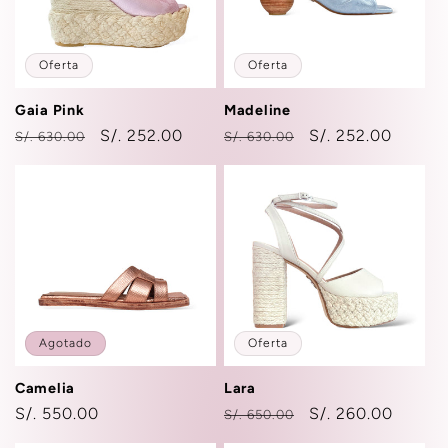
Oferta
Oferta
Gaia Pink
Madeline
Precio
Precio
S/. 252.00
Precio
Precio
S/. 252.00
S/. 630.00
S/. 630.00
habitual
de
habitual
de
oferta
oferta
Agotado
Oferta
Camelia
Lara
Precio
S/. 550.00
Precio
Precio
S/. 260.00
S/. 650.00
habitual
habitual
de