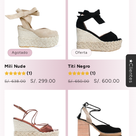
oferta
Agotado
Oferta
★Clientes
Mili Nude
Titi Negro
(1)
(1)
Precio
Precio
S/. 299.00
Precio
Precio
S/. 600.00
S/. 638.00
S/. 650.00
habitual
de
habitual
de
oferta
oferta