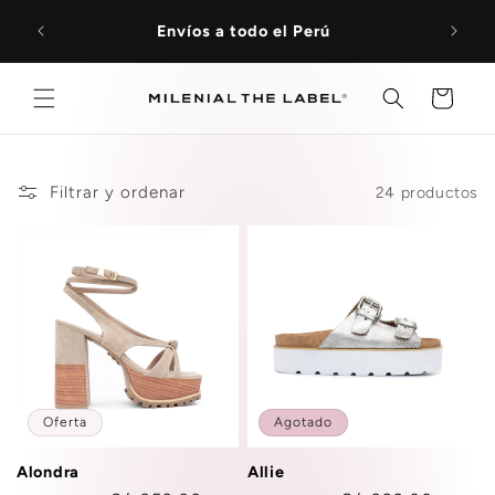
Ir
directamente
Envíos a todo el Perú
al contenido
Carrito
Filtrar y ordenar
24 productos
Oferta
Agotado
Alondra
Allie