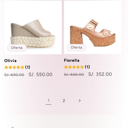
oferta
oferta
Oferta
Oferta
Fiorella
Olivia
(1)
(1)
Precio
Precio
S/. 352.00
Precio
Precio
S/. 550.00
S/. 630.00
S/. 630.00
habitual
de
habitual
de
oferta
oferta
1
2