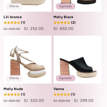
Oferta
Agotado
Lili bronce
Molly Black
(1)
(2)
Precio
Precio
S/. 252.00
Precio
S/. 650.00
S/. 630.00
habitual
de
habitual
oferta
Oferta
Agotado
Molly Nude
Vanna
(1)
(1)
Precio
Precio
S/. 520.00
Precio
Precio
S/. 299.00
S/. 650.00
S/. 630.00
habitual
de
habitual
de